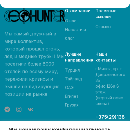
О компании
Полезные
ссылки
О нас
Отзывы
Новости и
Мы самый дружный в
блог
мире коллектив,
который прошёл огонь,
Лучшие
Наши
лёд и медные трубы ! Мы
направления
контакты
посетили более 8000
г.Минск, пр-т
Турция
отелей по всему миру,
Дзержинского
пережили кризисы и
Тайланд
3Б,
вышли на лидирующие
офис 126а 8
ОАЭ
этаж
позиции на рынке
Египет
(первый офис
слева)
Грузия
+375(29)138
-05-00 А1
Мы ценим вашу конфиденциальность