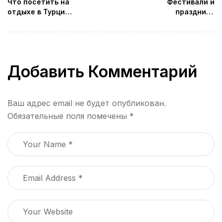
Что посетить на
Фестивали и
отдыхе в Турции.
праздники
Анталийский
Таиланда —
аквариум
узнайте о самых
ярких и
культурных
событиях
Добавить Комментарий
страны.
Ваш адрес email не будет опубликован.
Обязательные поля помечены
*