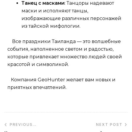
Танец с масками
: Танцоры надевают
маски и исполняют танцы,
изображающие различных персонажей
из тайской мифологии.
Все праздники Таиланда — это волшебные
события, наполненное светом и радостью,
которые привлекает множество людей своей
красотой и символикой.
Компания GeoHunter желает вам новых и
приятных впечатлений.
NEXT POST
PREVIOUS
POST