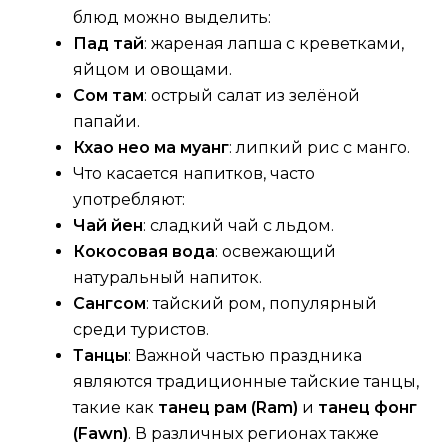
блюд можно выделить:
Пад тай
: жареная лапша с креветками,
яйцом и овощами.
Сом там
: острый салат из зелёной
папайи.
Кхао нео ма муанг
: липкий рис с манго.
Что касается напитков, часто
употребляют:
Чай йен
: сладкий чай с льдом.
Кокосовая вода
: освежающий
натуральный напиток.
Сангсом
: тайский ром, популярный
среди туристов.
Танцы
: Важной частью праздника
являются традиционные тайские танцы,
такие как
танец рам (Ram)
и
танец фонг
(Fawn)
. В различных регионах также