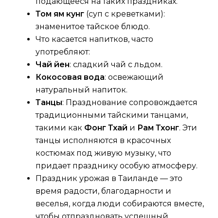
подающееся на таких праздниках.
Том ям кунг
(суп с креветками):
знаменитое тайское блюдо.
Что касается напитков, часто
употребляют:
Чай йен
: сладкий чай с льдом.
Кокосовая вода
: освежающий
натуральный напиток.
Танцы
: Празднование сопровождается
традиционными тайскими танцами,
такими как
Фонг Тхай
и
Рам Тхонг
. Эти
танцы исполняются в красочных
костюмах под живую музыку, что
придает празднику особую атмосферу.
Праздник урожая в Таиланде — это
время радости, благодарности и
веселья, когда люди собираются вместе,
чтобы отпраздновать успешный