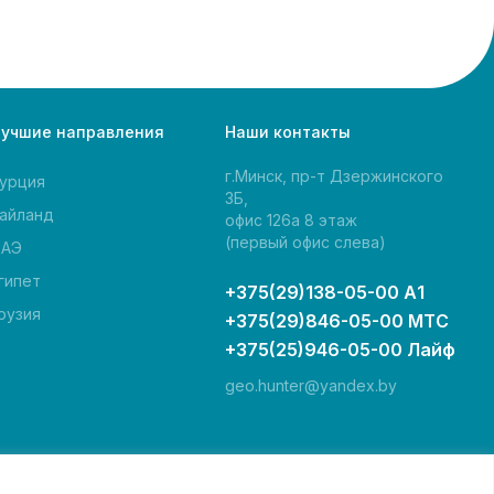
учшие направления
Наши контакты
г.Минск, пр-т Дзержинского
урция
3Б,
айланд
офис 126а 8 этаж
(первый офис слева)
АЭ
гипет
+375(29)138-05-00 А1
рузия
+375(29)846-05-00 МТС
+375(25)946-05-00 Лайф
geo.hunter@yandex.by