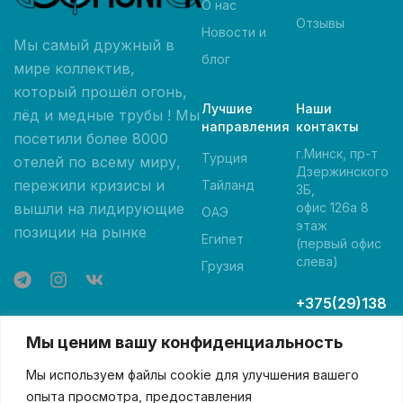
О нас
Отзывы
Новости и
Мы самый дружный в
блог
мире коллектив,
который прошёл огонь,
Лучшие
Наши
лёд и медные трубы ! Мы
направления
контакты
посетили более 8000
г.Минск, пр-т
Турция
отелей по всему миру,
Дзержинского
пережили кризисы и
Тайланд
3Б,
вышли на лидирующие
офис 126а 8
ОАЭ
этаж
позиции на рынке
Египет
(первый офис
слева)
Грузия
+375(29)138
-05-00 А1
Мы ценим вашу конфиденциальность
+375(29)84
6-05-00
Мы используем файлы cookie для улучшения вашего
МТС
опыта просмотра, предоставления