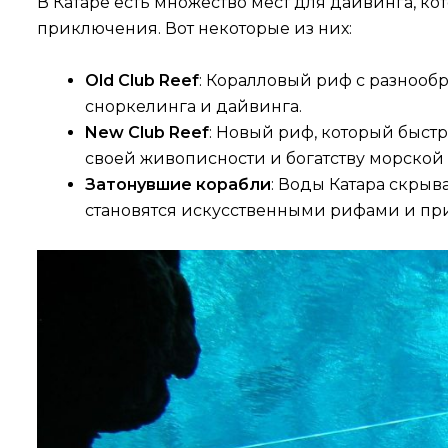
В Катаре есть множество мест для дайвинга, 
приключения. Вот некоторые из них:
Old Club Reef
: Коралловый риф с разнооб
сноркелинга и дайвинга.
New Club Reef
: Новый риф, который быст
своей живописности и богатству морской
Затонувшие корабли
: Воды Катара скрыв
становятся искусственными рифами и пр