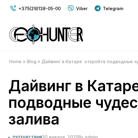
+375(29)138-05-00
Viber
Telegram
Home
»
Blog
»
Дайвинг в Катаре: откройте подводные ч
Дайвинг в Катаре
подводные чудес
залива
30 января, 2025
By
admin
ПУТЕШЕСТВИЯ