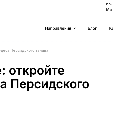
пр-
Мы 
Направления
Блог
К
удеса Персидского залива
: откройте
а Персидского