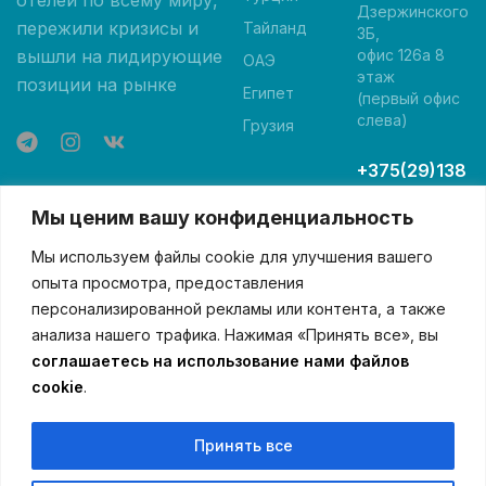
Дзержинского
пережили кризисы и
Тайланд
3Б,
вышли на лидирующие
офис 126а 8
ОАЭ
этаж
позиции на рынке
Египет
(первый офис
слева)
Грузия
+375(29)138
-05-00 А1
Мы ценим вашу конфиденциальность
+375(29)84
6-05-00
Мы используем файлы cookie для улучшения вашего
МТС
опыта просмотра, предоставления
персонализированной рекламы или контента, а также
+375(25)946
анализа нашего трафика. Нажимая «Принять все», вы
-05-00
соглашаетесь на использование нами файлов
Лайф
cookie
.
geo.hunter@ya
ndex.by
Принять все