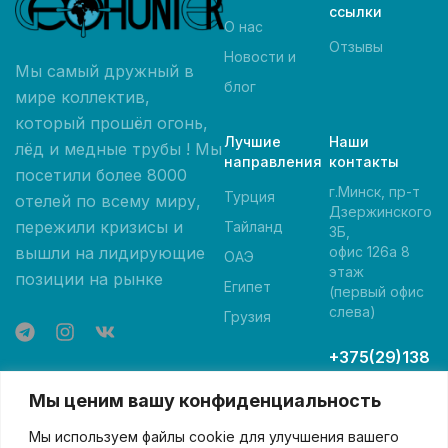
ссылки
О нас
Отзывы
Новости и
Мы самый дружный в
блог
мире коллектив,
который прошёл огонь,
Лучшие
Наши
лёд и медные трубы ! Мы
направления
контакты
посетили более 8000
г.Минск, пр-т
Турция
отелей по всему миру,
Дзержинского
пережили кризисы и
Тайланд
3Б,
вышли на лидирующие
офис 126а 8
ОАЭ
этаж
позиции на рынке
Египет
(первый офис
слева)
Грузия
+375(29)138
-05-00 А1
Мы ценим вашу конфиденциальность
+375(29)84
6-05-00
Мы используем файлы cookie для улучшения вашего