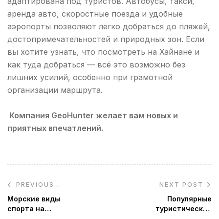
адаптирована под туристов. Автобусы, такси,
аренда авто, скоростные поезда и удобные
аэропорты позволяют легко добраться до пляжей,
достопримечательностей и природных зон. Если
вы хотите узнать, что посмотреть на Хайнане и
как туда добраться — всё это возможно без
лишних усилий, особенно при грамотной
организации маршрута.
Компания GeoHunter желает вам новых и
приятных впечатлений.
NEXT POST
PREVIOUS
POST
Морские виды
Популярные
спорта на
туристические
Хайнане: остров,
маршруты на